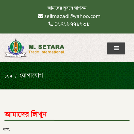
আমাদের ভূবনে স্বাগতম
selimazadi@yahoo.com
0১৭১৮৭৭৮২৩৮
যোগাযোগ
হোম
আমাদের লিখুন
নাম: