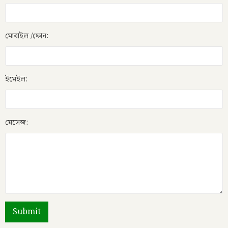
মোবাইল /ফোন:
ইমেইল:
মেসেজ: