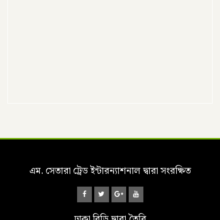
এম. সেতারা ট্রেড ইন্টারন্যাশনাল দ্বারা সংরক্ষিত
ঢাকা বিডি
দ্বারা তৈরি