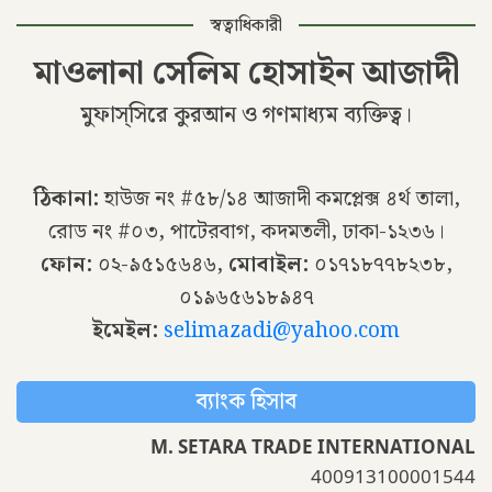
স্বত্বাধিকারী
মাওলানা সেলিম হোসাইন আজাদী
মুফাস্সিরে কুরআন ও গণমাধ্যম ব্যক্তিত্ব।
ঠিকানা:
হাউজ নং #৫৮/১৪ আজাদী কমপ্লেক্স ৪র্থ তালা,
রোড নং #০৩, পাটেরবাগ, কদমতলী, ঢাকা-১২৩৬।
ফোন:
০২-৯৫১৫৬৪৬,
মোবাইল:
০১৭১৮৭৭৮২৩৮,
০১৯৬৫৬১৮৯৪৭
ইমেইল:
selimazadi@yahoo.com
ব্যাংক হিসাব
M. SETARA TRADE INTERNATIONAL
400913100001544