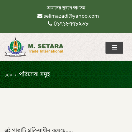
আমাদের ভূবনে স্বাগতম
selimazadi@yahoo.com
0১৭১৮৭৭৮২৩৮
পরিসেবা সমুহ
হোম
এই পাতাটি প্রক্রিয়াধীন রয়েছে.....